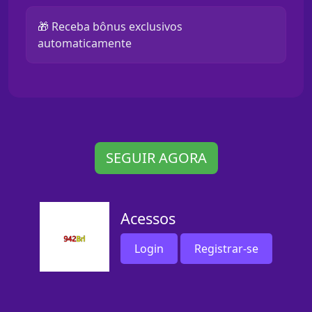
🎁 Receba bônus exclusivos
automaticamente
SEGUIR AGORA
Acessos
Login
Registrar-se