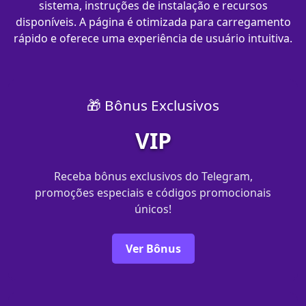
sistema, instruções de instalação e recursos
disponíveis. A página é otimizada para carregamento
rápido e oferece uma experiência de usuário intuitiva.
🎁 Bônus Exclusivos
VIP
Receba bônus exclusivos do Telegram,
promoções especiais e códigos promocionais
únicos!
Ver Bônus