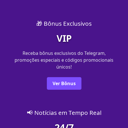
🎁 Bônus Exclusivos
VIP
Receba bônus exclusivos do Telegram,
promoções especiais e códigos promocionais
únicos!
Ver Bônus
📢 Notícias em Tempo Real
24/7