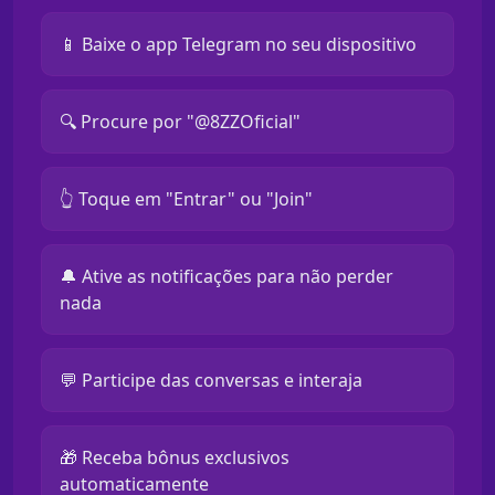
📱 Baixe o app Telegram no seu dispositivo
🔍 Procure por "@8ZZOficial"
👆 Toque em "Entrar" ou "Join"
🔔 Ative as notificações para não perder
nada
💬 Participe das conversas e interaja
🎁 Receba bônus exclusivos
automaticamente