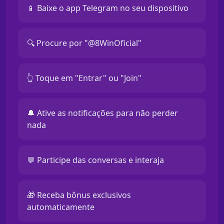
📱 Baixe o app Telegram no seu dispositivo
🔍 Procure por "@8WinOficial"
👆 Toque em "Entrar" ou "Join"
🔔 Ative as notificações para não perder
nada
💬 Participe das conversas e interaja
🎁 Receba bônus exclusivos
automaticamente