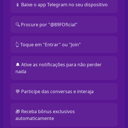
📱 Baixe o app Telegram no seu dispositivo
🔍 Procure por "@89FOficial"
👆 Toque em "Entrar" ou "Join"
🔔 Ative as notificações para não perder
nada
💬 Participe das conversas e interaja
🎁 Receba bônus exclusivos
automaticamente