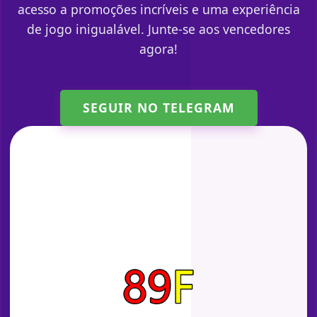
acesso a promoções incríveis e uma experiência
de jogo inigualável. Junte-se aos vencedores
agora!
SEGUIR NO TELEGRAM