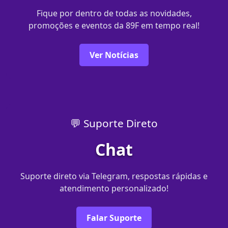
Fique por dentro de todas as novidades,
promoções e eventos da 89F em tempo real!
Ver Notícias
💬 Suporte Direto
Chat
Suporte direto via Telegram, respostas rápidas e
atendimento personalizado!
Falar Suporte