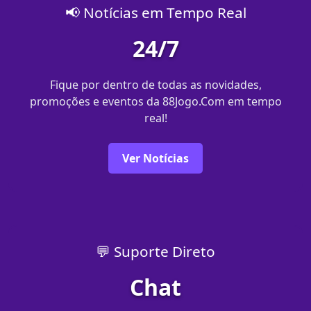
📢 Notícias em Tempo Real
24/7
Fique por dentro de todas as novidades,
promoções e eventos da 88Jogo.Com em tempo
real!
Ver Notícias
💬 Suporte Direto
Chat