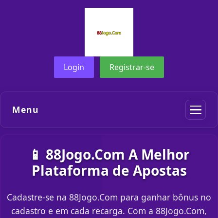
Login
Registrar-se
Menu
📱 88Jogo.Com A Melhor
Plataforma de Apostas
Cadastre-se na 88Jogo.Com para ganhar bônus no
cadastro e em cada recarga. Com a 88Jogo.Com,