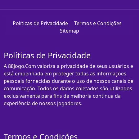
Políticas de Privacidade
Termos e Condições
Sitemap
Políticas de Privacidade
A 88Jogo.Com valoriza a privacidade de seus usuários e
está empenhada em proteger todas as informações
pessoais fornecidas durante o uso de nossos canais de
comunicação. Todos os dados coletados são utilizados
exclusivamente para fins de melhoria contínua da
experiência de nossos jogadores.
Termos e Condições