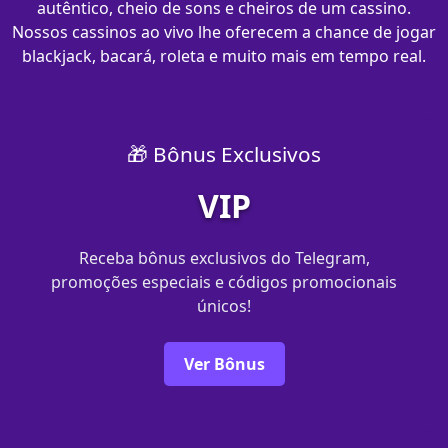
autêntico, cheio de sons e cheiros de um cassino.
Nossos cassinos ao vivo lhe oferecem a chance de jogar
blackjack, bacará, roleta e muito mais em tempo real.
🎁 Bônus Exclusivos
VIP
Receba bônus exclusivos do Telegram,
promoções especiais e códigos promocionais
únicos!
Ver Bônus