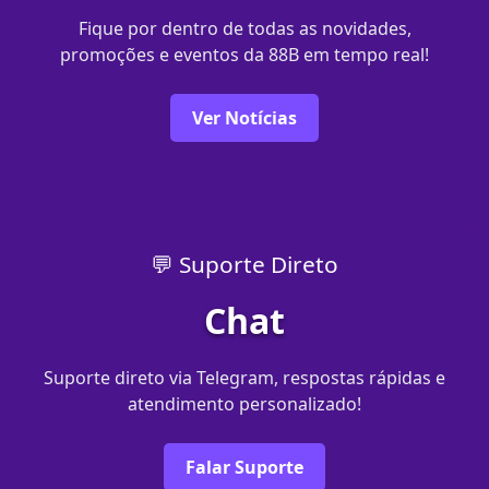
Fique por dentro de todas as novidades,
promoções e eventos da 88B em tempo real!
Ver Notícias
💬 Suporte Direto
Chat
Suporte direto via Telegram, respostas rápidas e
atendimento personalizado!
Falar Suporte