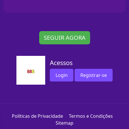
SEGUIR AGORA
Acessos
Login
Registrar-se
Políticas de Privacidade
Termos e Condições
Sitemap