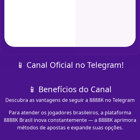
📱 Canal Oficial no Telegram!
📱 Benefícios do Canal
Descubra as vantagens de seguir a 8888K no Telegram
Para atender os jogadores brasileiros, a plataforma
8888K Brasil inova constantemente — a 8888K aprimora
métodos de apostas e expande suas opções.