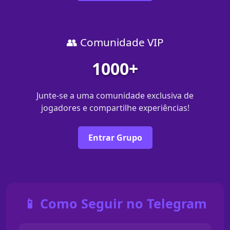
👥 Comunidade VIP
1000+
Junte-se a uma comunidade exclusiva de
jogadores e compartilhe experiências!
Entrar Grupo
📱 Como Seguir no Telegram