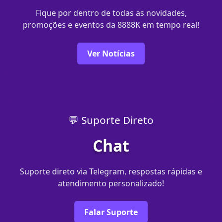
Fique por dentro de todas as novidades,
promoções e eventos da 8888K em tempo real!
Ver Notícias
💬 Suporte Direto
Chat
Suporte direto via Telegram, respostas rápidas e
atendimento personalizado!
Falar Suporte