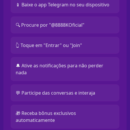
📱 Baixe o app Telegram no seu dispositivo
🔍 Procure por "@8888KOficial"
👆 Toque em "Entrar" ou "Join"
🔔 Ative as notificações para não perder
nada
💬 Participe das conversas e interaja
🎁 Receba bônus exclusivos
automaticamente