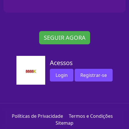
SEGUIR AGORA
Acessos
Login
Registrar-se
Políticas de Privacidade
Termos e Condições
Sitemap