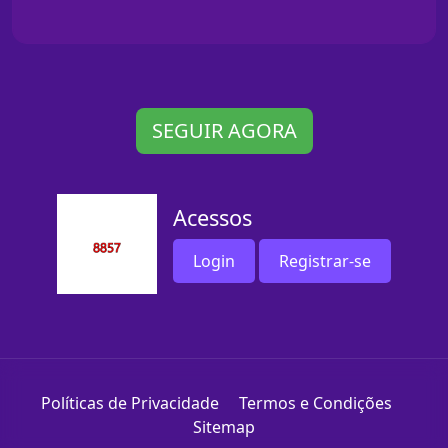
SEGUIR AGORA
Acessos
Login
Registrar-se
Políticas de Privacidade
Termos e Condições
Sitemap