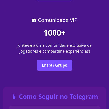
👥 Comunidade VIP
1000+
Junte-se a uma comunidade exclusiva de
jogadores e compartilhe experiências!
Entrar Grupo
📱 Como Seguir no Telegram