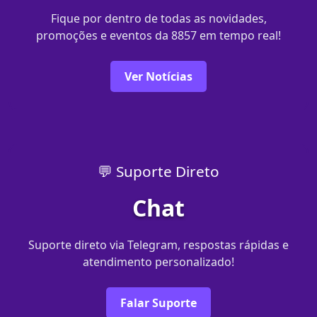
Fique por dentro de todas as novidades,
promoções e eventos da 8857 em tempo real!
Ver Notícias
💬 Suporte Direto
Chat
Suporte direto via Telegram, respostas rápidas e
atendimento personalizado!
Falar Suporte