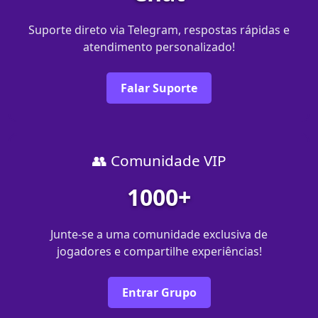
Suporte direto via Telegram, respostas rápidas e
atendimento personalizado!
Falar Suporte
👥 Comunidade VIP
1000+
Junte-se a uma comunidade exclusiva de
jogadores e compartilhe experiências!
Entrar Grupo