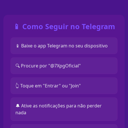
📱 Como Seguir no Telegram
📱 Baixe o app Telegram no seu dispositivo
🔍 Procure por "@7XpgOficial"
👆 Toque em "Entrar" ou "Join"
🔔 Ative as notificações para não perder
nada