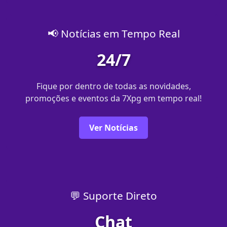
📢 Notícias em Tempo Real
24/7
Fique por dentro de todas as novidades,
promoções e eventos da 7Xpg em tempo real!
Ver Notícias
💬 Suporte Direto
Chat