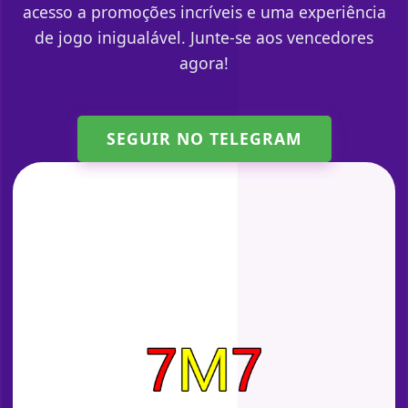
acesso a promoções incríveis e uma experiência
de jogo inigualável. Junte-se aos vencedores
agora!
SEGUIR NO TELEGRAM