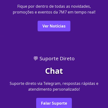
Fique por dentro de todas as novidades,
promoções e eventos da 7M7 em tempo real!
Ver Notícias
💬 Suporte Direto
Chat
Suporte direto via Telegram, respostas rápidas e
atendimento personalizado!
Falar Suporte