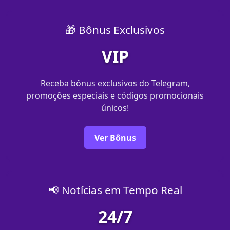
🎁 Bônus Exclusivos
VIP
Receba bônus exclusivos do Telegram,
promoções especiais e códigos promocionais
únicos!
Ver Bônus
📢 Notícias em Tempo Real
24/7