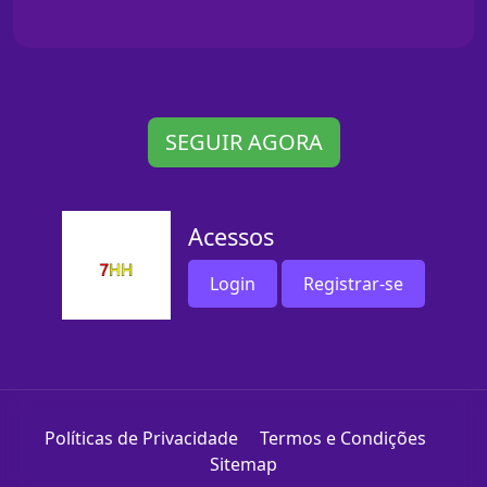
SEGUIR AGORA
Acessos
Login
Registrar-se
Políticas de Privacidade
Termos e Condições
Sitemap