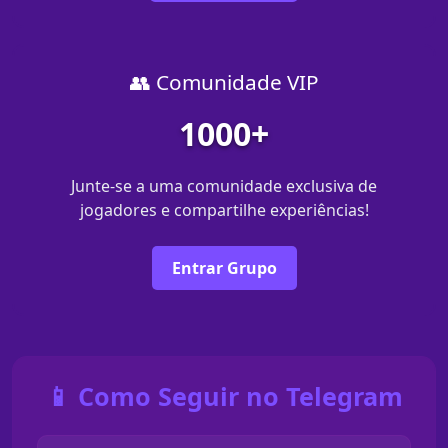
👥 Comunidade VIP
1000+
Junte-se a uma comunidade exclusiva de
jogadores e compartilhe experiências!
Entrar Grupo
📱 Como Seguir no Telegram