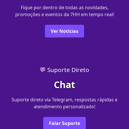
Fique por dentro de todas as novidades,
promoções e eventos da 7HH em tempo real!
Ver Notícias
💬 Suporte Direto
Chat
Suporte direto via Telegram, respostas rápidas e
atendimento personalizado!
Falar Suporte