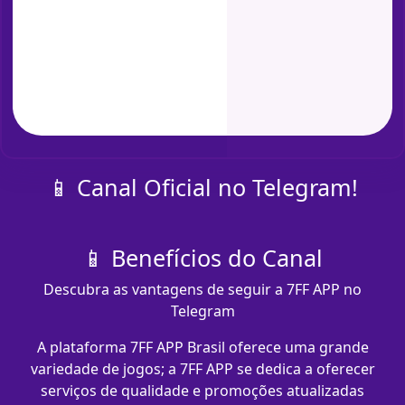
📱 Canal Oficial no Telegram!
📱 Benefícios do Canal
Descubra as vantagens de seguir a 7FF APP no
Telegram
A plataforma 7FF APP Brasil oferece uma grande
variedade de jogos; a 7FF APP se dedica a oferecer
serviços de qualidade e promoções atualizadas