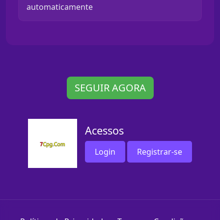
automaticamente
SEGUIR AGORA
Acessos
Login
Registrar-se