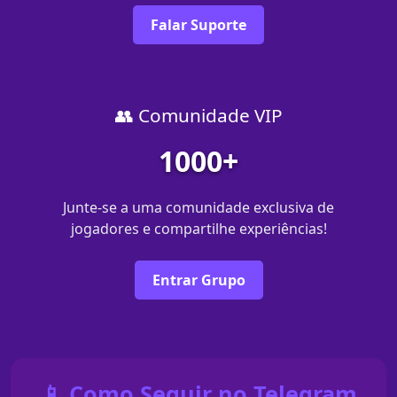
Falar Suporte
👥 Comunidade VIP
1000+
Junte-se a uma comunidade exclusiva de
jogadores e compartilhe experiências!
Entrar Grupo
📱 Como Seguir no Telegram