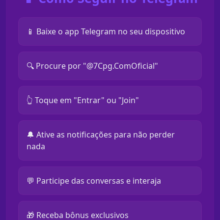
📱 Baixe o app Telegram no seu dispositivo
🔍 Procure por "@7Cpg.ComOficial"
👆 Toque em "Entrar" ou "Join"
🔔 Ative as notificações para não perder
nada
💬 Participe das conversas e interaja
🎁 Receba bônus exclusivos