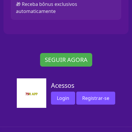
🎁 Receba bônus exclusivos
automaticamente
SEGUIR AGORA
Acessos
Login
Registrar-se