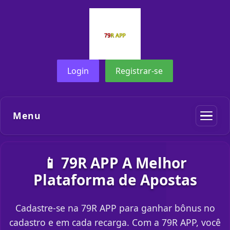
Login
Registrar-se
Menu
📱 79R APP A Melhor
Plataforma de Apostas
Cadastre-se na 79R APP para ganhar bônus no
cadastro e em cada recarga. Com a 79R APP, você