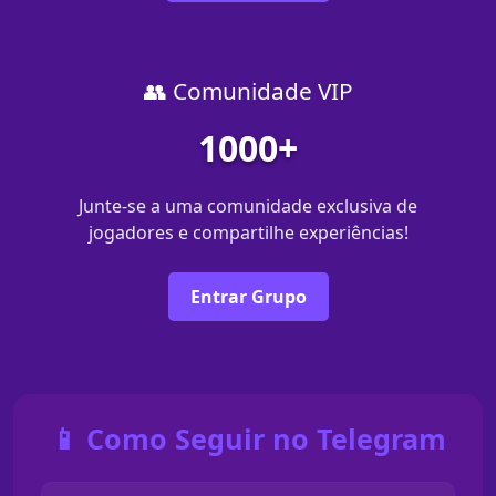
👥 Comunidade VIP
1000+
Junte-se a uma comunidade exclusiva de
jogadores e compartilhe experiências!
Entrar Grupo
📱 Como Seguir no Telegram