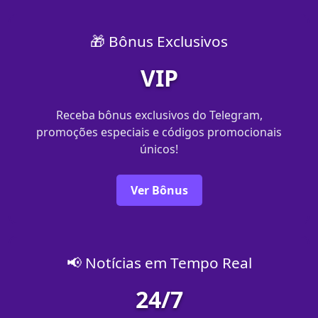
🎁 Bônus Exclusivos
VIP
Receba bônus exclusivos do Telegram,
promoções especiais e códigos promocionais
únicos!
Ver Bônus
📢 Notícias em Tempo Real
24/7