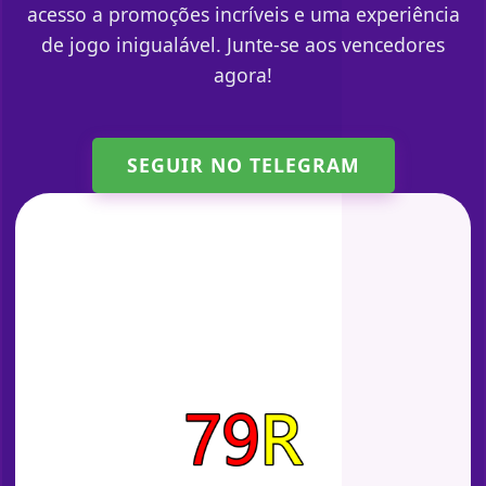
acesso a promoções incríveis e uma experiência
de jogo inigualável. Junte-se aos vencedores
agora!
SEGUIR NO TELEGRAM