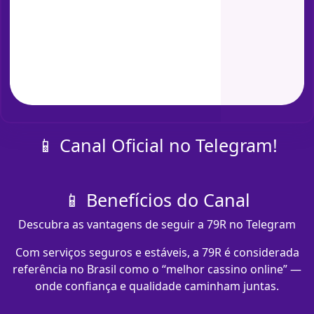
📱 Canal Oficial no Telegram!
📱 Benefícios do Canal
Descubra as vantagens de seguir a 79R no Telegram
Com serviços seguros e estáveis, a 79R é considerada
referência no Brasil como o “melhor cassino online” —
onde confiança e qualidade caminham juntas.