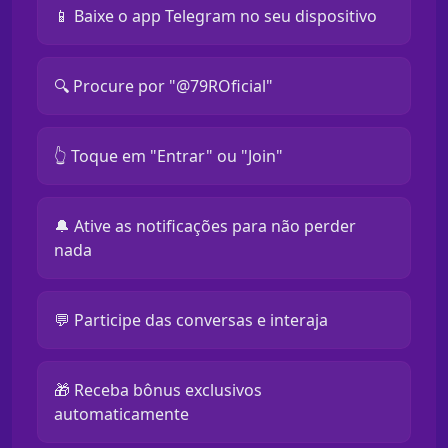
📱 Baixe o app Telegram no seu dispositivo
🔍 Procure por "@79ROficial"
👆 Toque em "Entrar" ou "Join"
🔔 Ative as notificações para não perder
nada
💬 Participe das conversas e interaja
🎁 Receba bônus exclusivos
automaticamente