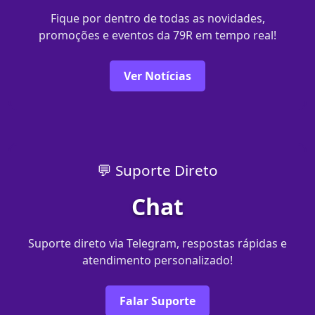
Fique por dentro de todas as novidades,
promoções e eventos da 79R em tempo real!
Ver Notícias
💬 Suporte Direto
Chat
Suporte direto via Telegram, respostas rápidas e
atendimento personalizado!
Falar Suporte