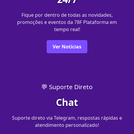
Fique por dentro de todas as novidades,
promoções e eventos da 78F Plataforma em
tempo real!
Ver Notícias
💬 Suporte Direto
Chat
Suporte direto via Telegram, respostas rápidas e
atendimento personalizado!