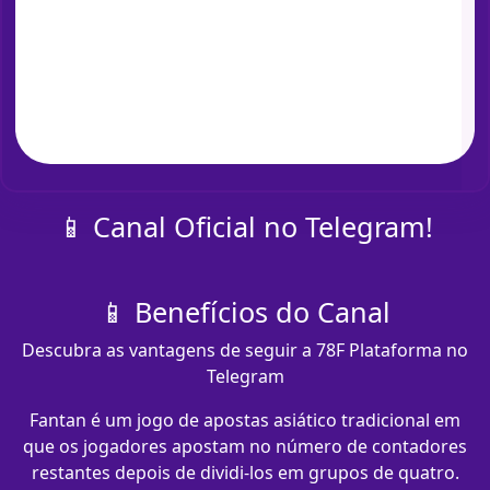
📱 Canal Oficial no Telegram!
📱 Benefícios do Canal
Descubra as vantagens de seguir a 78F Plataforma no
Telegram
Fantan é um jogo de apostas asiático tradicional em
que os jogadores apostam no número de contadores
restantes depois de dividi-los em grupos de quatro.