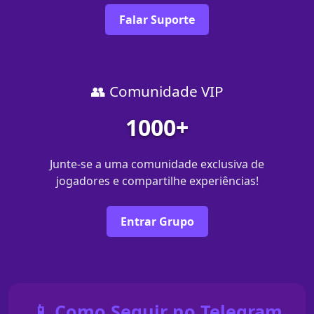
Falar Suporte
👥 Comunidade VIP
1000+
Junte-se a uma comunidade exclusiva de
jogadores e compartilhe experiências!
Entrar Grupo
📱 Como Seguir no Telegram