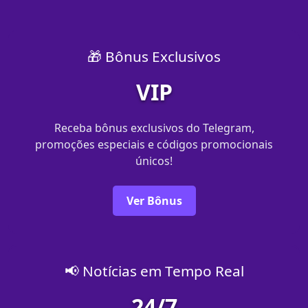
🎁 Bônus Exclusivos
VIP
Receba bônus exclusivos do Telegram,
promoções especiais e códigos promocionais
únicos!
Ver Bônus
📢 Notícias em Tempo Real
24/7