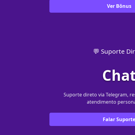
Ver Bônus
💬 Suporte Di
Cha
Suporte direto via Telegram, r
atendimento persona
Falar Suport