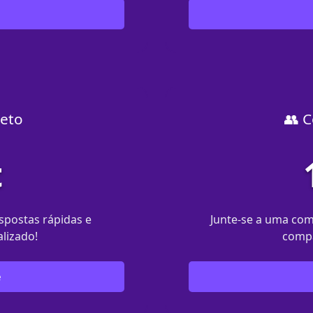
reto
👥 
t
espostas rápidas e
Junte-se a uma com
lizado!
compa
e