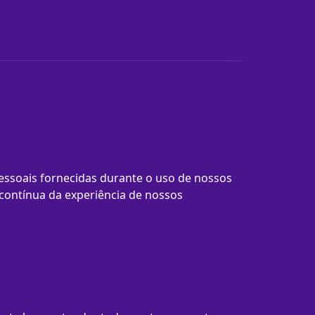
essoais fornecidas durante o uso de nossos
 contínua da experiência de nossos