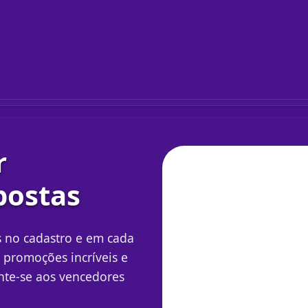
r
postas
s no cadastro e em cada
 promoções incríveis e
unte-se aos vencedores