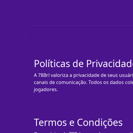
Políticas de Privacida
A 78Brl valoriza a privacidade de seus usu
canais de comunicação. Todos os dados cole
jogadores.
Termos e Condições