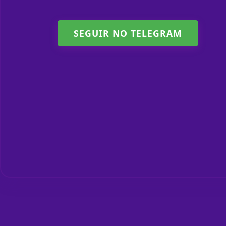
SEGUIR NO TELEGRAM