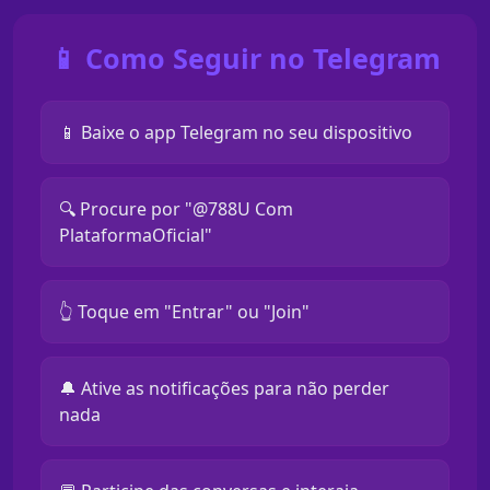
📱 Como Seguir no Telegram
📱 Baixe o app Telegram no seu dispositivo
🔍 Procure por "@788U Com
PlataformaOficial"
👆 Toque em "Entrar" ou "Join"
🔔 Ative as notificações para não perder
nada