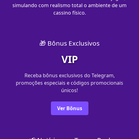
simulando com realismo total o ambiente de um
cassino físico.
🎁 Bônus Exclusivos
VIP
Receba bônus exclusivos do Telegram,
promoções especiais e códigos promocionais
únicos!
Ver Bônus