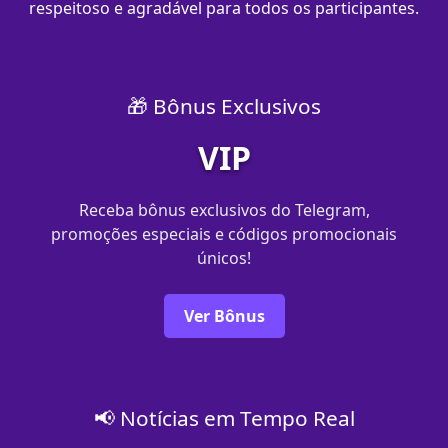
respeitoso e agradável para todos os participantes.
🎁 Bônus Exclusivos
VIP
Receba bônus exclusivos do Telegram,
promoções especiais e códigos promocionais
únicos!
Ver Bônus
📢 Notícias em Tempo Real