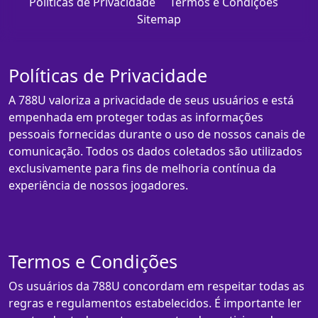
Políticas de Privacidade
Termos e Condições
Sitemap
Políticas de Privacidade
A 788U valoriza a privacidade de seus usuários e está
empenhada em proteger todas as informações
pessoais fornecidas durante o uso de nossos canais de
comunicação. Todos os dados coletados são utilizados
exclusivamente para fins de melhoria contínua da
experiência de nossos jogadores.
Termos e Condições
Os usuários da 788U concordam em respeitar todas as
regras e regulamentos estabelecidos. É importante ler