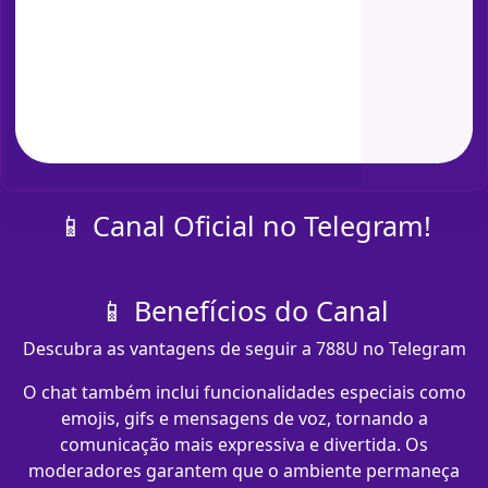
📱 Canal Oficial no Telegram!
📱 Benefícios do Canal
Descubra as vantagens de seguir a 788U no Telegram
O chat também inclui funcionalidades especiais como
emojis, gifs e mensagens de voz, tornando a
comunicação mais expressiva e divertida. Os
moderadores garantem que o ambiente permaneça