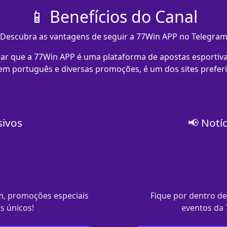
📱 Benefícios do Canal
Descubra as vantagens de seguir a 77Win APP no Telegra
rar que a 77Win APP é uma plataforma de apostas esportivas,
m português e diversas promoções, é um dos sites preferi
sivos
📢 Notí
m, promoções especiais
Fique por dentro d
s únicos!
eventos da 