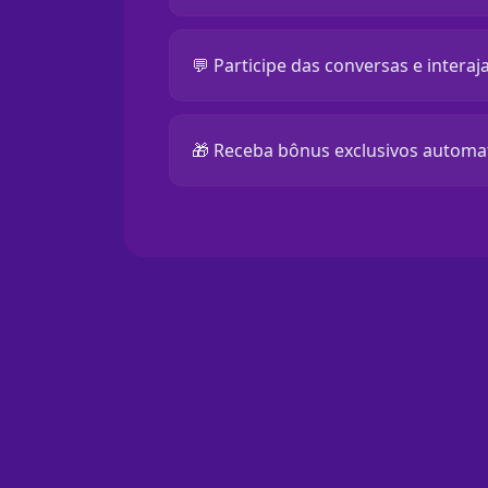
💬 Participe das conversas e interaj
🎁 Receba bônus exclusivos autom