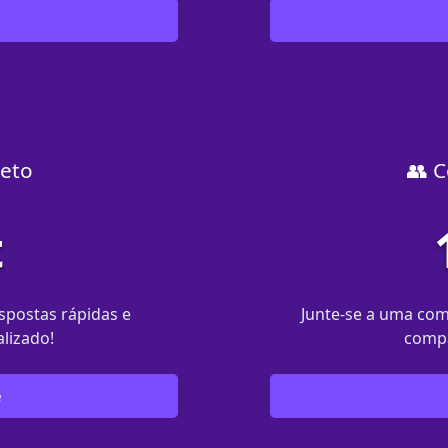
reto
👥 
t
espostas rápidas e
Junte-se a uma com
lizado!
compa
e