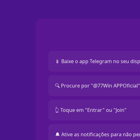
📱 Baixe o app Telegram no seu disp
🔍 Procure por "@77Win APPOficial"
👆 Toque em "Entrar" ou "Join"
🔔 Ative as notificações para não p