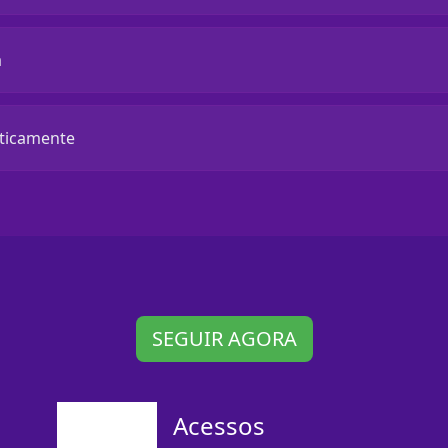
a
aticamente
SEGUIR AGORA
Acessos