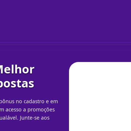
Melhor
postas
bônus no cadastro e em
em acesso a promoções
ualável. Junte-se aos