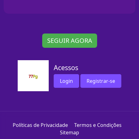
SEGUIR AGORA
Acessos
Login
Registrar-se
Políticas de Privacidade
Termos e Condições
Sitemap