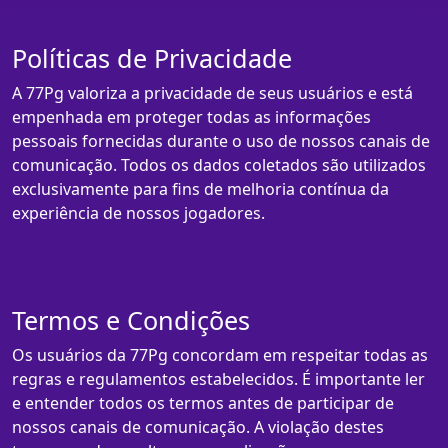
Políticas de Privacidade
A 77Pg valoriza a privacidade de seus usuários e está
empenhada em proteger todas as informações
pessoais fornecidas durante o uso de nossos canais de
comunicação. Todos os dados coletados são utilizados
exclusivamente para fins de melhoria contínua da
experiência de nossos jogadores.
Termos e Condições
Os usuários da 77Pg concordam em respeitar todas as
regras e regulamentos estabelecidos. É importante ler
e entender todos os termos antes de participar de
nossos canais de comunicação. A violação destes