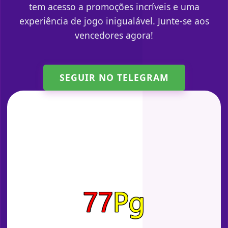
tem acesso a promoções incríveis e uma
experiência de jogo inigualável. Junte-se aos
vencedores agora!
SEGUIR NO TELEGRAM