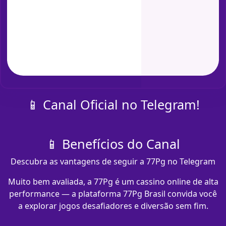
📱 Canal Oficial no Telegram!
📱 Benefícios do Canal
Descubra as vantagens de seguir a 77Pg no Telegram
Muito bem avaliada, a 77Pg é um cassino online de alta
performance — a plataforma 77Pg Brasil convida você
a explorar jogos desafiadores e diversão sem fim.