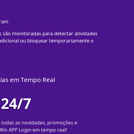
gram
s são monitoradas para detectar atividades
 adicional ou bloquear temporariamente o
cias em Tempo Real
24/7
e todas as novidades, promoções e
Win APP Login em tempo real!