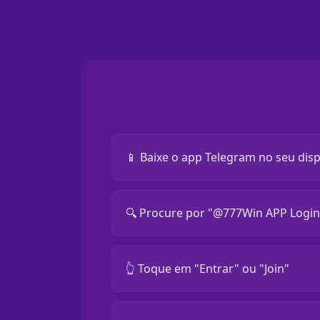
📱 Baixe o app Telegram no seu disp
🔍 Procure por "@777Win APP LoginO
👆 Toque em "Entrar" ou "Join"