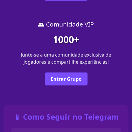
👥 Comunidade VIP
1000+
Junte-se a uma comunidade exclusiva de
jogadores e compartilhe experiências!
Entrar Grupo
📱 Como Seguir no Telegram