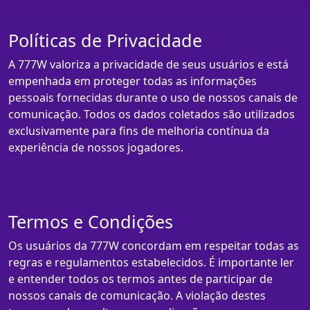
Políticas de Privacidade
A 777W valoriza a privacidade de seus usuários e está
empenhada em proteger todas as informações
pessoais fornecidas durante o uso de nossos canais de
comunicação. Todos os dados coletados são utilizados
exclusivamente para fins de melhoria contínua da
experiência de nossos jogadores.
Termos e Condições
Os usuários da 777W concordam em respeitar todas as
regras e regulamentos estabelecidos. É importante ler
e entender todos os termos antes de participar de
nossos canais de comunicação. A violação destes