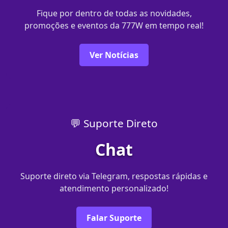
Fique por dentro de todas as novidades,
promoções e eventos da 777W em tempo real!
Ver Notícias
💬 Suporte Direto
Chat
Suporte direto via Telegram, respostas rápidas e
atendimento personalizado!
Falar Suporte