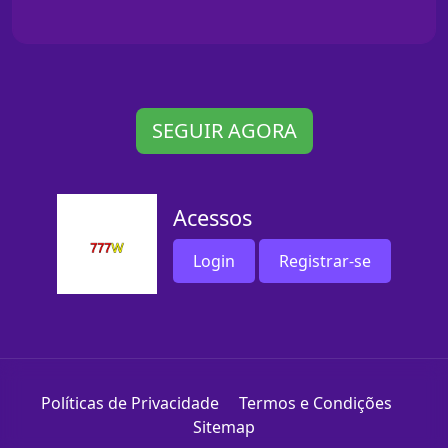
SEGUIR AGORA
Acessos
Login
Registrar-se
Políticas de Privacidade
Termos e Condições
Sitemap