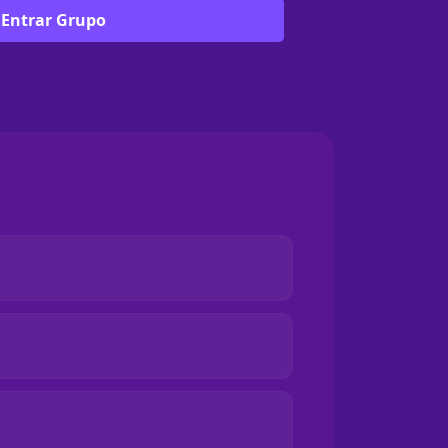
Entrar Grupo