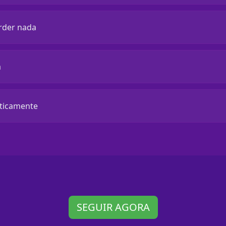
erder nada
a
aticamente
SEGUIR AGORA