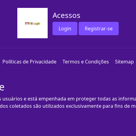
Acessos
Login
Registrar-se
Políticas de Privacidade
Termos e Condições
Sitemap
de
us usuários e está empenhada em proteger todas as inform
os coletados são utilizados exclusivamente para fins de m