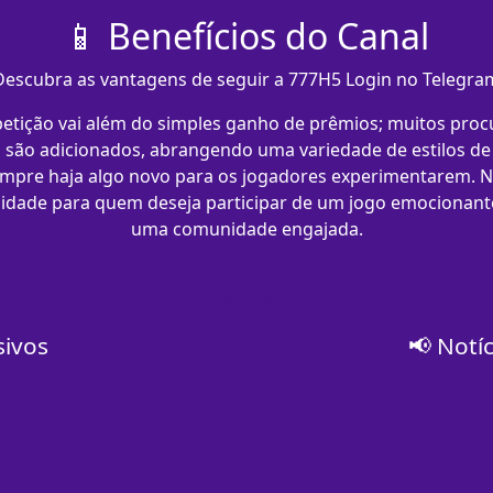
📱 Benefícios do Canal
Descubra as vantagens de seguir a 777H5 Login no Telegra
etição vai além do simples ganho de prêmios; muitos proc
 são adicionados, abrangendo uma variedade de estilos de j
mpre haja algo novo para os jogadores experimentarem. No 
dade para quem deseja participar de um jogo emocionante, 
uma comunidade engajada.
sivos
📢 Notí