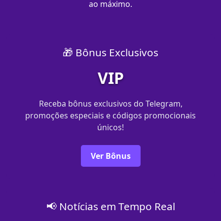
ao máximo.
🎁 Bônus Exclusivos
VIP
Receba bônus exclusivos do Telegram,
promoções especiais e códigos promocionais
únicos!
Ver Bônus
📢 Notícias em Tempo Real