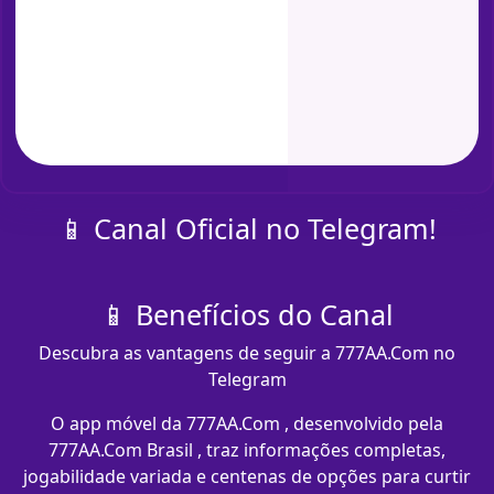
📱 Canal Oficial no Telegram!
📱 Benefícios do Canal
Descubra as vantagens de seguir a 777AA.Com no
Telegram
O app móvel da 777AA.Com , desenvolvido pela
777AA.Com Brasil , traz informações completas,
jogabilidade variada e centenas de opções para curtir