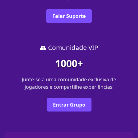
Falar Suporte
👥 Comunidade VIP
1000+
Junte-se a uma comunidade exclusiva de
jogadores e compartilhe experiências!
Entrar Grupo