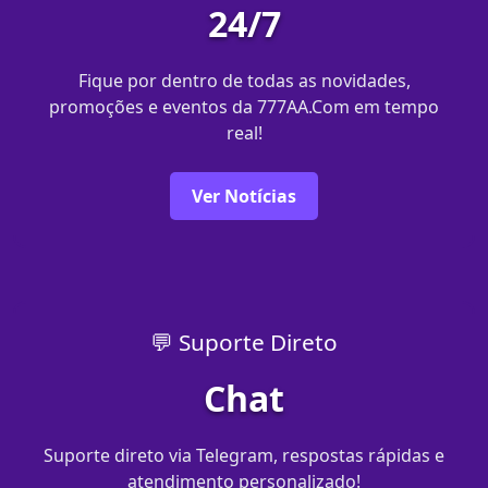
24/7
Fique por dentro de todas as novidades,
promoções e eventos da 777AA.Com em tempo
real!
Ver Notícias
💬 Suporte Direto
Chat
Suporte direto via Telegram, respostas rápidas e
atendimento personalizado!