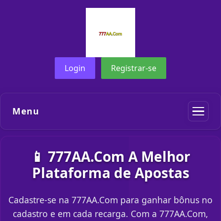
Login
Registrar-se
Menu
📱 777AA.Com A Melhor
Plataforma de Apostas
Cadastre-se na 777AA.Com para ganhar bônus no
cadastro e em cada recarga. Com a 777AA.Com,