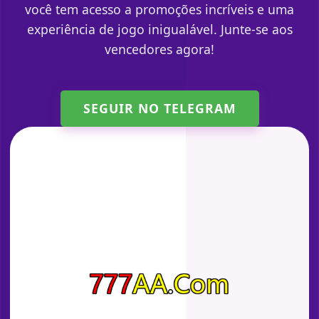
você tem acesso a promoções incríveis e uma
experiência de jogo inigualável. Junte-se aos
vencedores agora!
SEGUIR NO TELEGRAM