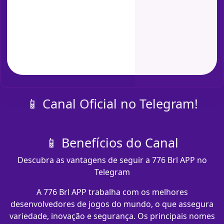
📱 Canal Oficial no Telegram!
📱 Benefícios do Canal
Descubra as vantagens de seguir a 776 Brl APP no
Telegram
A 776 Brl APP trabalha com os melhores
desenvolvedores de jogos do mundo, o que assegura
variedade, inovação e segurança. Os principais nomes