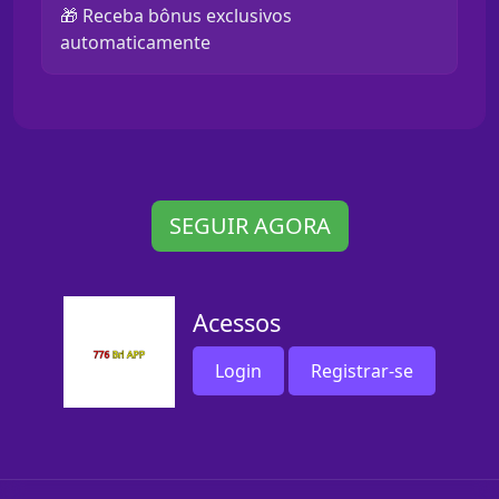
🎁 Receba bônus exclusivos
automaticamente
SEGUIR AGORA
Acessos
Login
Registrar-se