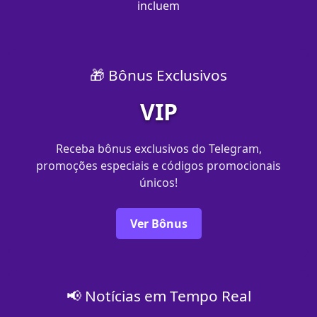
incluem
🎁 Bônus Exclusivos
VIP
Receba bônus exclusivos do Telegram,
promoções especiais e códigos promocionais
únicos!
Ver Bônus
📢 Notícias em Tempo Real