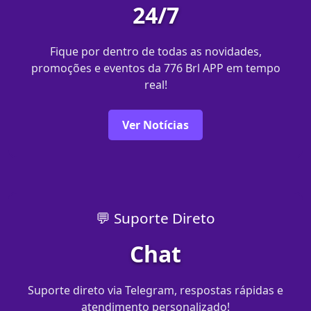
24/7
Fique por dentro de todas as novidades,
promoções e eventos da 776 Brl APP em tempo
real!
Ver Notícias
💬 Suporte Direto
Chat
Suporte direto via Telegram, respostas rápidas e
atendimento personalizado!