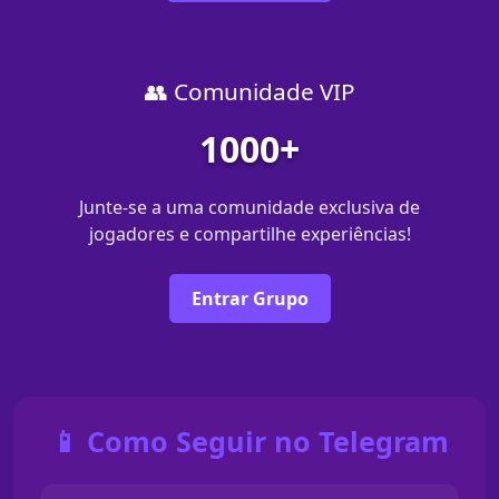
👥 Comunidade VIP
1000+
Junte-se a uma comunidade exclusiva de
jogadores e compartilhe experiências!
Entrar Grupo
📱 Como Seguir no Telegram