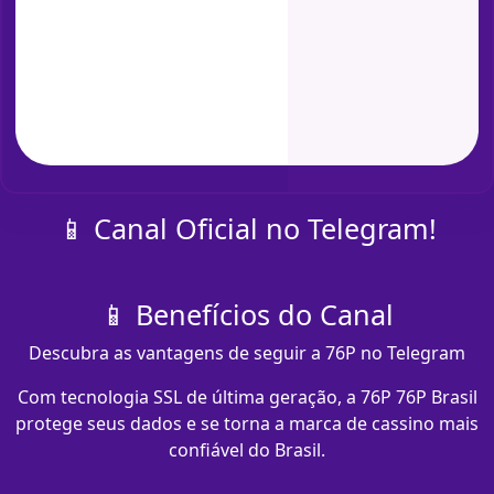
📱 Canal Oficial no Telegram!
📱 Benefícios do Canal
Descubra as vantagens de seguir a 76P no Telegram
Com tecnologia SSL de última geração, a 76P 76P Brasil
protege seus dados e se torna a marca de cassino mais
confiável do Brasil.