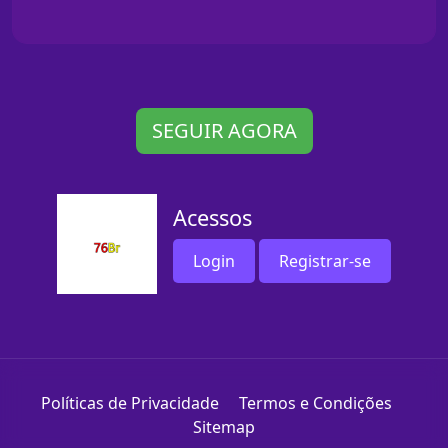
SEGUIR AGORA
Acessos
Login
Registrar-se
Políticas de Privacidade
Termos e Condições
Sitemap