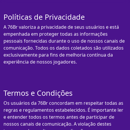
Políticas de Privacidade
A 76Br valoriza a privacidade de seus usuários e está
empenhada em proteger todas as informações
pessoais fornecidas durante o uso de nossos canais de
comunicação. Todos os dados coletados são utilizados
exclusivamente para fins de melhoria contínua da
experiência de nossos jogadores.
Termos e Condições
Os usuários da 76Br concordam em respeitar todas as
regras e regulamentos estabelecidos. É importante ler
e entender todos os termos antes de participar de
nossos canais de comunicação. A violação destes