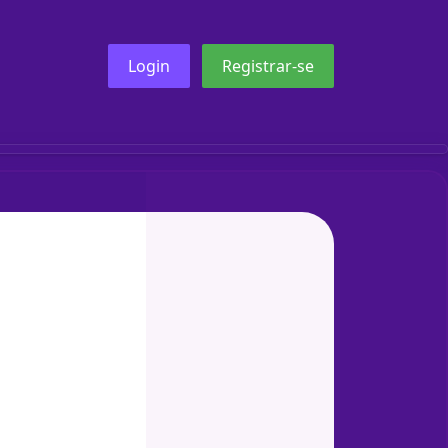
Login
Registrar-se