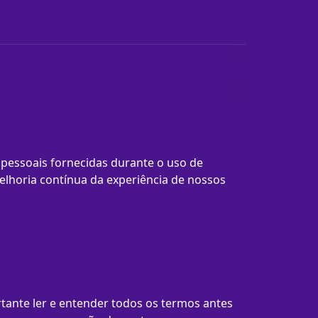
 pessoais fornecidas durante o uso de
elhoria contínua da experiência de nossos
tante ler e entender todos os termos antes