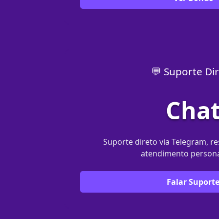
💬 Suporte Di
Cha
Suporte direto via Telegram, r
atendimento persona
Falar Suport