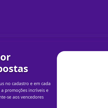
hor
postas
us no cadastro e em cada
 a promoções incríveis e
unte-se aos vencedores