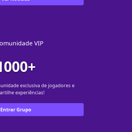
Comunidade VIP
1000+
unidade exclusiva de jogadores e
rtilhe experiências!
Entrar Grupo