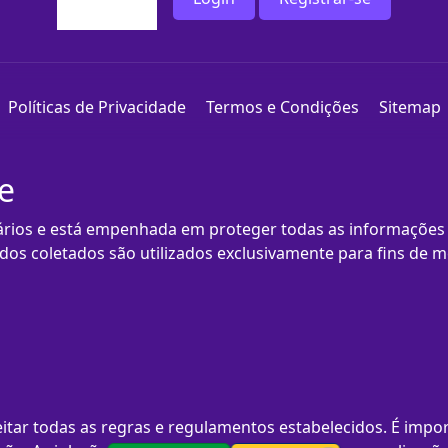
Políticas de Privacidade
Termos e Condições
Sitemap
de
uários e está empenhada em proteger todas as informações
os coletados são utilizados exclusivamente para fins de m
ar todas as regras e regulamentos estabelecidos. É impor