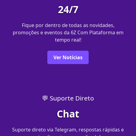
24/7
Fique por dentro de todas as novidades,
promoções e eventos da 6Z Com Plataforma em
tempo real!
Ver Notícias
💬 Suporte Direto
Chat
Suporte direto via Telegram, respostas rápidas e