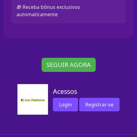
🎁 Receba bônus exclusivos
automaticamente
SEGUIR AGORA
Acessos
Login
Registrar-se