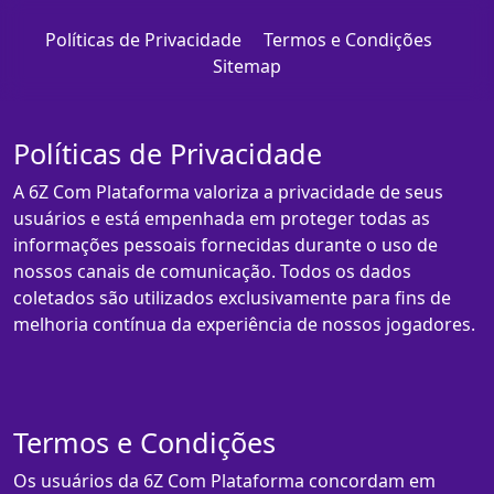
Políticas de Privacidade
Termos e Condições
Sitemap
Políticas de Privacidade
A 6Z Com Plataforma valoriza a privacidade de seus
usuários e está empenhada em proteger todas as
informações pessoais fornecidas durante o uso de
nossos canais de comunicação. Todos os dados
coletados são utilizados exclusivamente para fins de
melhoria contínua da experiência de nossos jogadores.
Termos e Condições
Os usuários da 6Z Com Plataforma concordam em