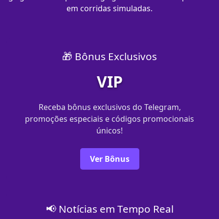
em corridas simuladas.
🎁 Bônus Exclusivos
VIP
Receba bônus exclusivos do Telegram,
promoções especiais e códigos promocionais
únicos!
Ver Bônus
📢 Notícias em Tempo Real