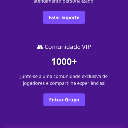
atendimento personalizado!
Falar Suporte
👥 Comunidade VIP
1000+
Junte-se a uma comunidade exclusiva de
jogadores e compartilhe experiências!
Entrar Grupo