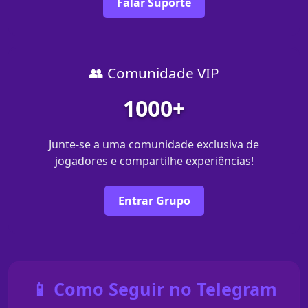
Falar Suporte
👥 Comunidade VIP
1000+
Junte-se a uma comunidade exclusiva de
jogadores e compartilhe experiências!
Entrar Grupo
📱 Como Seguir no Telegram