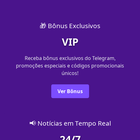
🎁 Bônus Exclusivos
VIP
Receba bônus exclusivos do Telegram,
promoções especiais e códigos promocionais
únicos!
Ver Bônus
📢 Notícias em Tempo Real
24/7