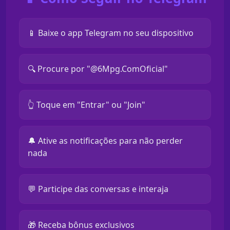
📱 Baixe o app Telegram no seu dispositivo
🔍 Procure por "@6Mpg.ComOficial"
👆 Toque em "Entrar" ou "Join"
🔔 Ative as notificações para não perder
nada
💬 Participe das conversas e interaja
🎁 Receba bônus exclusivos