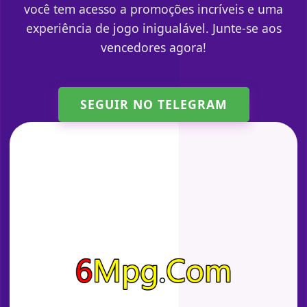
você tem acesso a promoções incríveis e uma
experiência de jogo inigualável. Junte-se aos
vencedores agora!
SEGUIR NO TELEGRAM