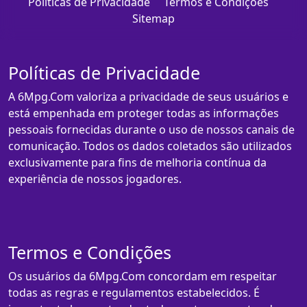
Políticas de Privacidade
Termos e Condições
Sitemap
Políticas de Privacidade
A 6Mpg.Com valoriza a privacidade de seus usuários e
está empenhada em proteger todas as informações
pessoais fornecidas durante o uso de nossos canais de
comunicação. Todos os dados coletados são utilizados
exclusivamente para fins de melhoria contínua da
experiência de nossos jogadores.
Termos e Condições
Os usuários da 6Mpg.Com concordam em respeitar
todas as regras e regulamentos estabelecidos. É