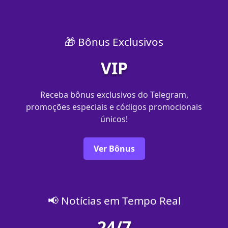
🎁 Bônus Exclusivos
VIP
Receba bônus exclusivos do Telegram,
promoções especiais e códigos promocionais
únicos!
Ver Bônus
📢 Notícias em Tempo Real
24/7