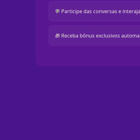
💬 Participe das conversas e interaj
🎁 Receba bônus exclusivos autom