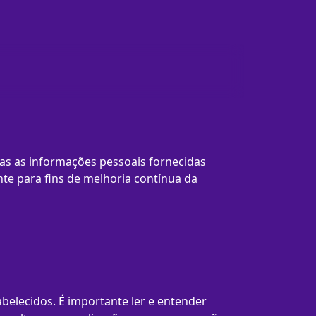
as as informações pessoais fornecidas
te para fins de melhoria contínua da
elecidos. É importante ler e entender