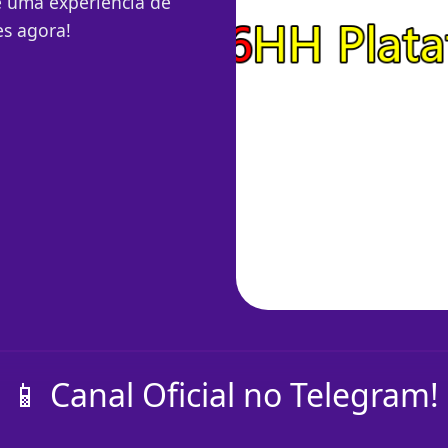
e uma experiência de
es agora!
📱 Canal Oficial no Telegram!