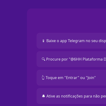
📱 Baixe o app Telegram no seu disp
🔍 Procure por "@6HH Plataforma De
👆 Toque em "Entrar" ou "Join"
🔔 Ative as notificações para não p