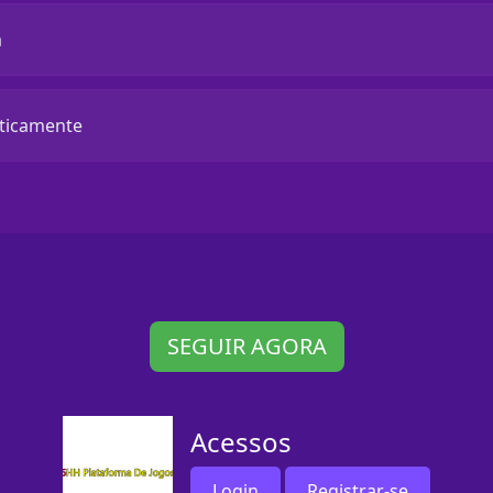
a
aticamente
SEGUIR AGORA
Acessos
Login
Registrar-se