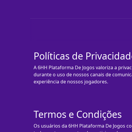
Políticas de Privacida
A 6HH Plataforma De Jogos valoriza a priv
durante o uso de nossos canais de comunica
experiência de nossos jogadores.
Termos e Condições
Os usuários da 6HH Plataforma De Jogos co