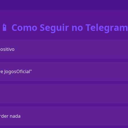
📱 Como Seguir no Telegram
ositivo
 JogosOficial"
erder nada