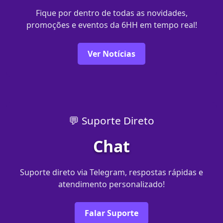
Fique por dentro de todas as novidades,
promoções e eventos da 6HH em tempo real!
Ver Notícias
💬 Suporte Direto
Chat
Suporte direto via Telegram, respostas rápidas e
atendimento personalizado!
Falar Suporte