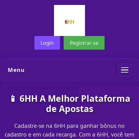
Login
Registrar-se
Menu
📱 6HH A Melhor Plataforma
de Apostas
Cadastre-se na 6HH para ganhar bônus no
cadastro e em cada recarga. Com a 6HH, você tem