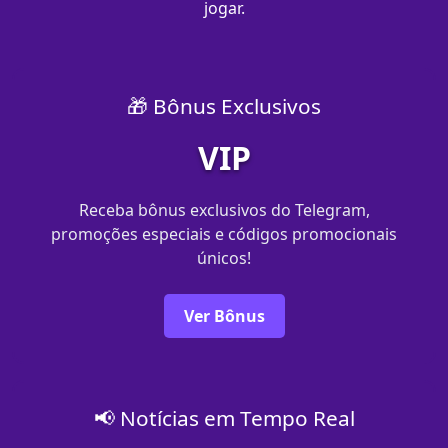
jogar.
🎁 Bônus Exclusivos
VIP
Receba bônus exclusivos do Telegram,
promoções especiais e códigos promocionais
únicos!
Ver Bônus
📢 Notícias em Tempo Real