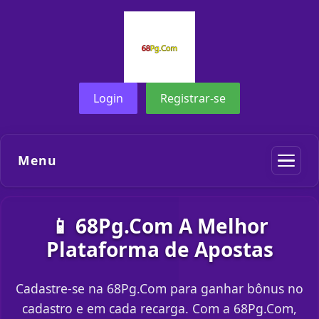
Login
Registrar-se
Menu
📱 68Pg.Com A Melhor
Plataforma de Apostas
Cadastre-se na 68Pg.Com para ganhar bônus no
cadastro e em cada recarga. Com a 68Pg.Com,