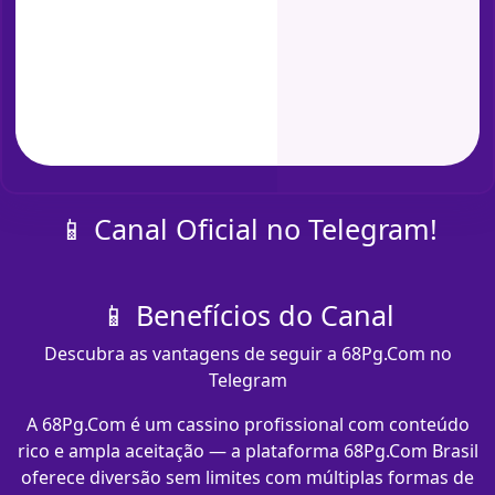
📱 Canal Oficial no Telegram!
📱 Benefícios do Canal
Descubra as vantagens de seguir a 68Pg.Com no
Telegram
A 68Pg.Com é um cassino profissional com conteúdo
rico e ampla aceitação — a plataforma 68Pg.Com Brasil
oferece diversão sem limites com múltiplas formas de