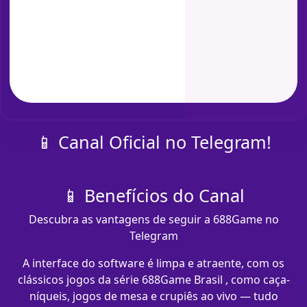
📱 Canal Oficial no Telegram!
📱 Benefícios do Canal
Descubra as vantagens de seguir a 688Game no
Telegram
A interface do software é limpa e atraente, com os
clássicos jogos da série 688Game Brasil , como caça-
níqueis, jogos de mesa e crupiês ao vivo — tudo