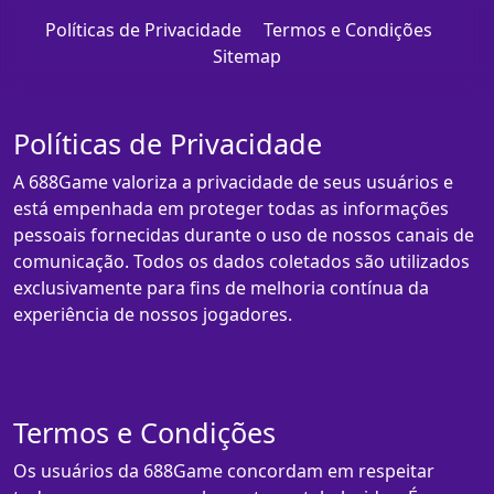
Políticas de Privacidade
Termos e Condições
Sitemap
Políticas de Privacidade
A 688Game valoriza a privacidade de seus usuários e
está empenhada em proteger todas as informações
pessoais fornecidas durante o uso de nossos canais de
comunicação. Todos os dados coletados são utilizados
exclusivamente para fins de melhoria contínua da
experiência de nossos jogadores.
Termos e Condições
Os usuários da 688Game concordam em respeitar