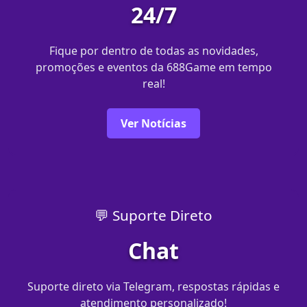
24/7
Fique por dentro de todas as novidades,
promoções e eventos da 688Game em tempo
real!
Ver Notícias
💬 Suporte Direto
Chat
Suporte direto via Telegram, respostas rápidas e
atendimento personalizado!