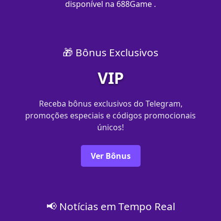
disponível na 688Game .
🎁 Bônus Exclusivos
VIP
Receba bônus exclusivos do Telegram,
promoções especiais e códigos promocionais
únicos!
Ver Bônus
📢 Notícias em Tempo Real