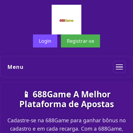
Login
Registrar-se
Menu
📱 688Game A Melhor
Plataforma de Apostas
Cadastre-se na 688Game para ganhar bônus no
cadastro e em cada recarga. Com a 688Game,