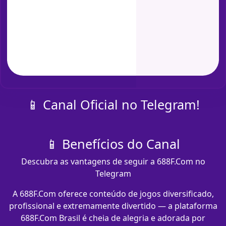
📱 Canal Oficial no Telegram!
📱 Benefícios do Canal
Descubra as vantagens de seguir a 688F.Com no
Telegram
A 688F.Com oferece conteúdo de jogos diversificado,
profissional e extremamente divertido — a plataforma
688F.Com Brasil é cheia de alegria e adorada por