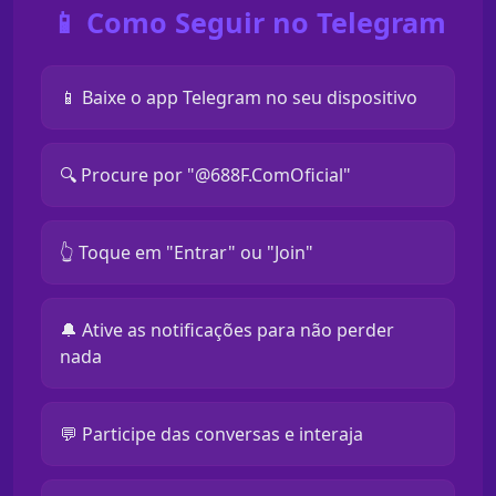
📱 Como Seguir no Telegram
📱 Baixe o app Telegram no seu dispositivo
🔍 Procure por "@688F.ComOficial"
👆 Toque em "Entrar" ou "Join"
🔔 Ative as notificações para não perder
nada
💬 Participe das conversas e interaja