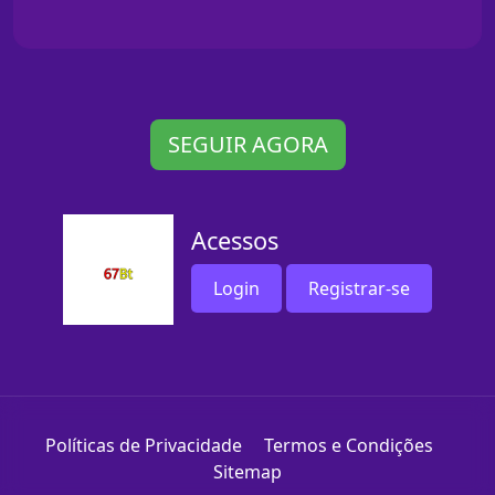
SEGUIR AGORA
Acessos
Login
Registrar-se
Políticas de Privacidade
Termos e Condições
Sitemap