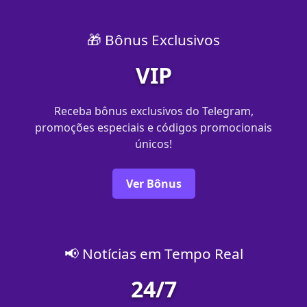
🎁 Bônus Exclusivos
VIP
Receba bônus exclusivos do Telegram,
promoções especiais e códigos promocionais
únicos!
Ver Bônus
📢 Notícias em Tempo Real
24/7