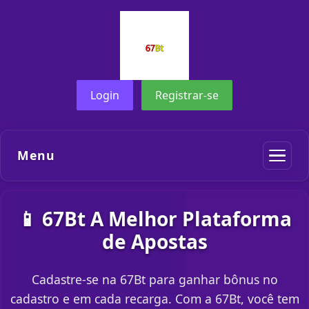
Login
Registrar-se
Menu
📱 67Bt A Melhor Plataforma
de Apostas
Cadastre-se na 67Bt para ganhar bônus no
cadastro e em cada recarga. Com a 67Bt, você tem