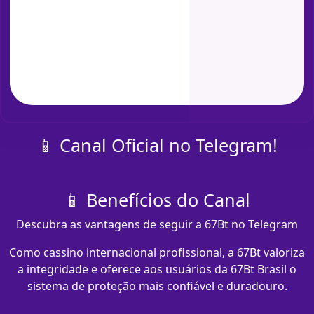
📱 Canal Oficial no Telegram!
📱 Benefícios do Canal
Descubra as vantagens de seguir a 67Bt no Telegram
Como cassino internacional profissional, a 67Bt valoriza
a integridade e oferece aos usuários da 67Bt Brasil o
sistema de proteção mais confiável e duradouro.