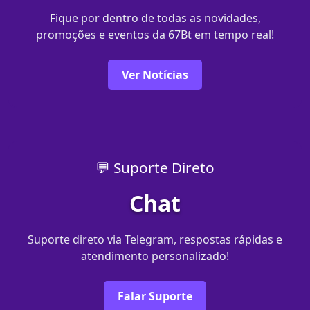
Fique por dentro de todas as novidades,
promoções e eventos da 67Bt em tempo real!
Ver Notícias
💬 Suporte Direto
Chat
Suporte direto via Telegram, respostas rápidas e
atendimento personalizado!
Falar Suporte