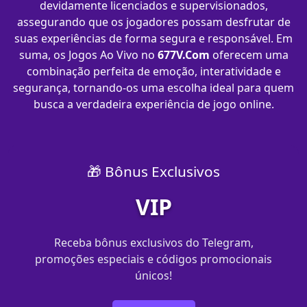
devidamente licenciados e supervisionados,
assegurando que os jogadores possam desfrutar de
suas experiências de forma segura e responsável. Em
suma, os Jogos Ao Vivo no
677V.Com
oferecem uma
combinação perfeita de emoção, interatividade e
segurança, tornando-os uma escolha ideal para quem
busca a verdadeira experiência de jogo online.
🎁 Bônus Exclusivos
VIP
Receba bônus exclusivos do Telegram,
promoções especiais e códigos promocionais
únicos!