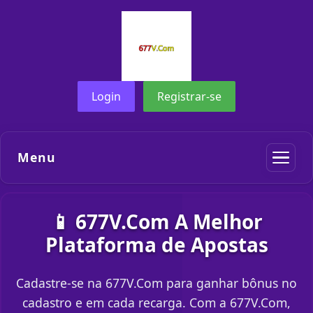
Login
Registrar-se
Menu
📱 677V.Com A Melhor
Plataforma de Apostas
Cadastre-se na 677V.Com para ganhar bônus no
cadastro e em cada recarga. Com a 677V.Com,