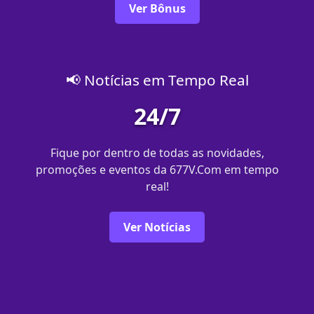
Ver Bônus
📢 Notícias em Tempo Real
24/7
Fique por dentro de todas as novidades,
promoções e eventos da 677V.Com em tempo
real!
Ver Notícias