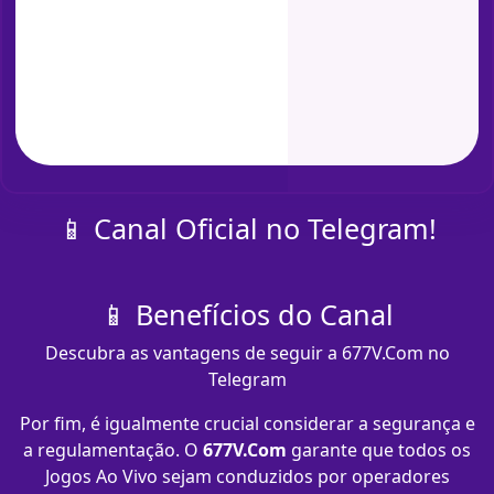
📱 Canal Oficial no Telegram!
📱 Benefícios do Canal
Descubra as vantagens de seguir a 677V.Com no
Telegram
Por fim, é igualmente crucial considerar a segurança e
a regulamentação. O
677V.Com
garante que todos os
Jogos Ao Vivo sejam conduzidos por operadores