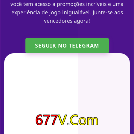
você tem acesso a promoções incríveis e uma
experiência de jogo inigualável. Junte-se aos
vencedores agora!
SEGUIR NO TELEGRAM