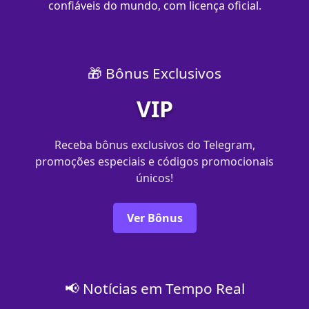
confiáveis do mundo, com licença oficial.
🎁 Bônus Exclusivos
VIP
Receba bônus exclusivos do Telegram,
promoções especiais e códigos promocionais
únicos!
Ver Bônus
📢 Notícias em Tempo Real