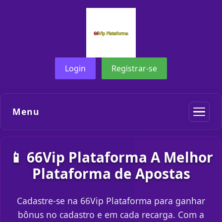
Login
Registrar-se
Menu
📱 66Vip Plataforma A Melhor
Plataforma de Apostas
Cadastre-se na 66Vip Plataforma para ganhar
bônus no cadastro e em cada recarga. Com a