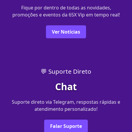
Fique por dentro de todas as novidades,
promoções e eventos da 65X Vip em tempo real!
Ver Notícias
💬 Suporte Direto
Chat
Suporte direto via Telegram, respostas rápidas e
atendimento personalizado!
Falar Suporte