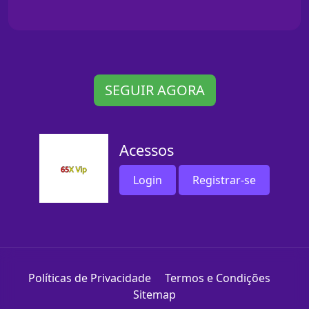
SEGUIR AGORA
Acessos
Login
Registrar-se
Políticas de Privacidade
Termos e Condições
Sitemap