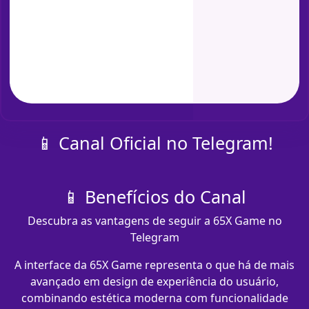
📱 Canal Oficial no Telegram!
📱 Benefícios do Canal
Descubra as vantagens de seguir a 65X Game no
Telegram
A interface da 65X Game representa o que há de mais
avançado em design de experiência do usuário,
combinando estética moderna com funcionalidade