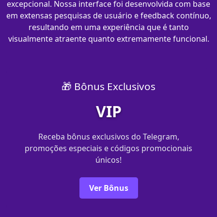
excepcional. Nossa interface foi desenvolvida com base
em extensas pesquisas de usuário e feedback contínuo,
resultando em uma experiência que é tanto
visualmente atraente quanto extremamente funcional.
🎁 Bônus Exclusivos
VIP
Receba bônus exclusivos do Telegram,
promoções especiais e códigos promocionais
únicos!
Ver Bônus