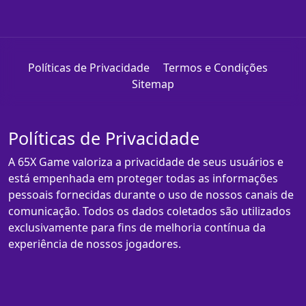
Políticas de Privacidade
Termos e Condições
Sitemap
Políticas de Privacidade
A 65X Game valoriza a privacidade de seus usuários e
está empenhada em proteger todas as informações
pessoais fornecidas durante o uso de nossos canais de
comunicação. Todos os dados coletados são utilizados
exclusivamente para fins de melhoria contínua da
experiência de nossos jogadores.