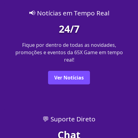
📢 Notícias em Tempo Real
24/7
Fique por dentro de todas as novidades,
promoções e eventos da 65X Game em tempo
real!
Ver Notícias
💬 Suporte Direto
Chat