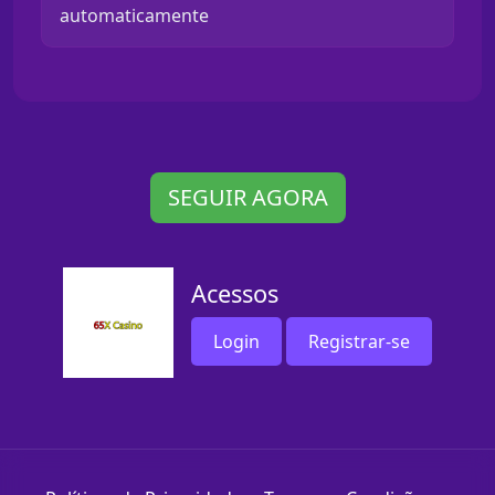
automaticamente
SEGUIR AGORA
Acessos
Login
Registrar-se