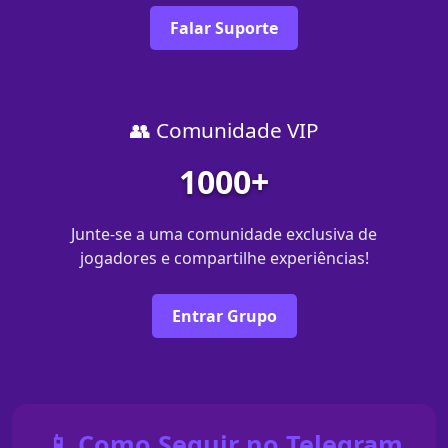
Falar Suporte
👥 Comunidade VIP
1000+
Junte-se a uma comunidade exclusiva de
jogadores e compartilhe experiências!
Entrar Grupo
📱 Como Seguir no Telegram