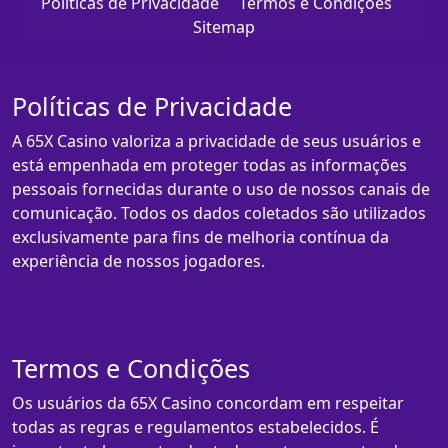
Políticas de Privacidade
Termos e Condições
Sitemap
Políticas de Privacidade
A 65X Casino valoriza a privacidade de seus usuários e
está empenhada em proteger todas as informações
pessoais fornecidas durante o uso de nossos canais de
comunicação. Todos os dados coletados são utilizados
exclusivamente para fins de melhoria contínua da
experiência de nossos jogadores.
Termos e Condições
Os usuários da 65X Casino concordam em respeitar
todas as regras e regulamentos estabelecidos. É