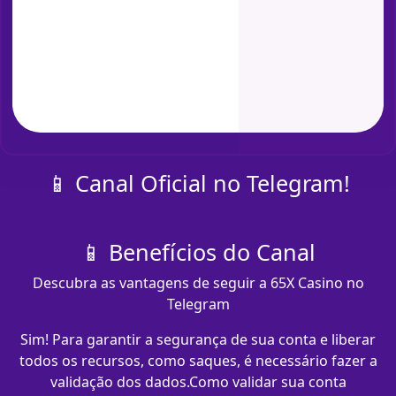
📱 Canal Oficial no Telegram!
📱 Benefícios do Canal
Descubra as vantagens de seguir a 65X Casino no
Telegram
Sim! Para garantir a segurança de sua conta e liberar
todos os recursos, como saques, é necessário fazer a
validação dos dados.Como validar sua conta