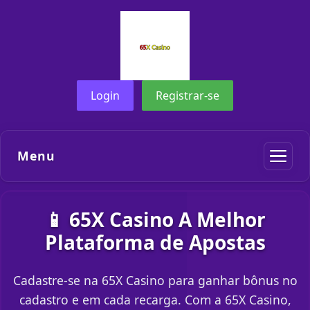
Login
Registrar-se
Menu
📱 65X Casino A Melhor
Plataforma de Apostas
Cadastre-se na 65X Casino para ganhar bônus no
cadastro e em cada recarga. Com a 65X Casino,