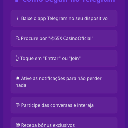
📱 Baixe o app Telegram no seu dispositivo
🔍 Procure por "@65X CasinoOficial"
👆 Toque em "Entrar" ou "Join"
🔔 Ative as notificações para não perder
nada
💬 Participe das conversas e interaja
🎁 Receba bônus exclusivos