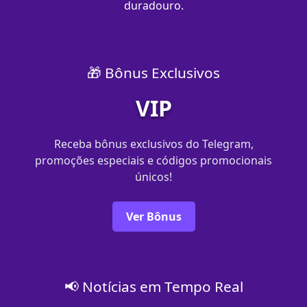
duradouro.
🎁 Bônus Exclusivos
VIP
Receba bônus exclusivos do Telegram,
promoções especiais e códigos promocionais
únicos!
Ver Bônus
📢 Notícias em Tempo Real