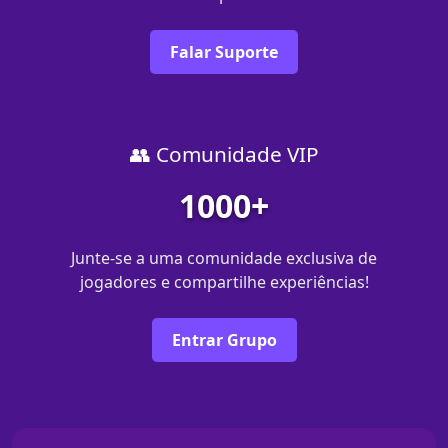
Falar Suporte
👥 Comunidade VIP
1000+
Junte-se a uma comunidade exclusiva de
jogadores e compartilhe experiências!
Entrar Grupo