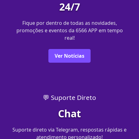
24/7
Fique por dentro de todas as novidades,
promoções e eventos da 6566 APP em tempo
real!
Ver Notícias
💬 Suporte Direto
Chat
Suporte direto via Telegram, respostas rápidas e
atendimento personalizado!