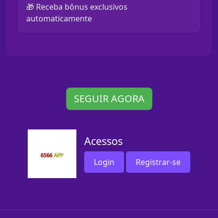
🎁 Receba bônus exclusivos
automaticamente
SEGUIR AGORA
Acessos
Login
Registrar-se