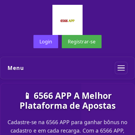
Login
Registrar-se
Menu
📱 6566 APP A Melhor
Plataforma de Apostas
Cadastre-se na 6566 APP para ganhar bônus no
cadastro e em cada recarga. Com a 6566 APP,