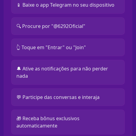
📱 Baixe o app Telegram no seu dispositivo
🔍 Procure por "@6292Oficial"
👆 Toque em "Entrar" ou "Join"
🔔 Ative as notificações para não perder
nada
💬 Participe das conversas e interaja
🎁 Receba bônus exclusivos
automaticamente