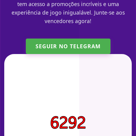
tem acesso a promoções incríveis e uma
experiência de jogo inigualável. Junte-se aos
vencedores agora!
SEGUIR NO TELEGRAM