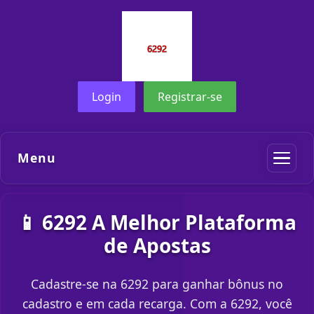
Login
Registrar-se
Menu
📱 6292 A Melhor Plataforma
de Apostas
Cadastre-se na 6292 para ganhar bônus no
cadastro e em cada recarga. Com a 6292, você