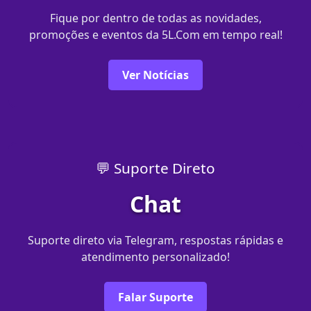
Fique por dentro de todas as novidades,
promoções e eventos da 5L.Com em tempo real!
Ver Notícias
💬 Suporte Direto
Chat
Suporte direto via Telegram, respostas rápidas e
atendimento personalizado!
Falar Suporte