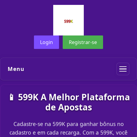
Login
Registrar-se
Menu
📱 599K A Melhor Plataforma
de Apostas
Cadastre-se na 599K para ganhar bônus no
cadastro e em cada recarga. Com a 599K, você