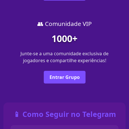
👥 Comunidade VIP
1000+
Junte-se a uma comunidade exclusiva de
jogadores e compartilhe experiências!
Entrar Grupo
📱 Como Seguir no Telegram