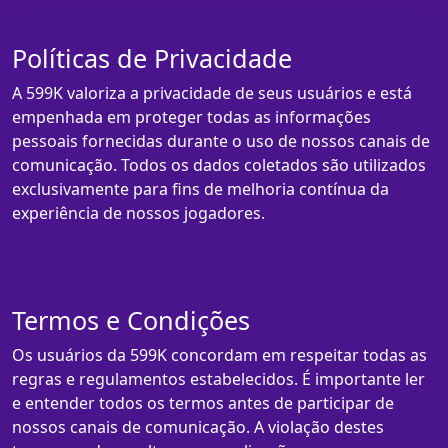
Políticas de Privacidade
A 599K valoriza a privacidade de seus usuários e está
empenhada em proteger todas as informações
pessoais fornecidas durante o uso de nossos canais de
comunicação. Todos os dados coletados são utilizados
exclusivamente para fins de melhoria contínua da
experiência de nossos jogadores.
Termos e Condições
Os usuários da 599K concordam em respeitar todas as
regras e regulamentos estabelecidos. É importante ler
e entender todos os termos antes de participar de
nossos canais de comunicação. A violação destes