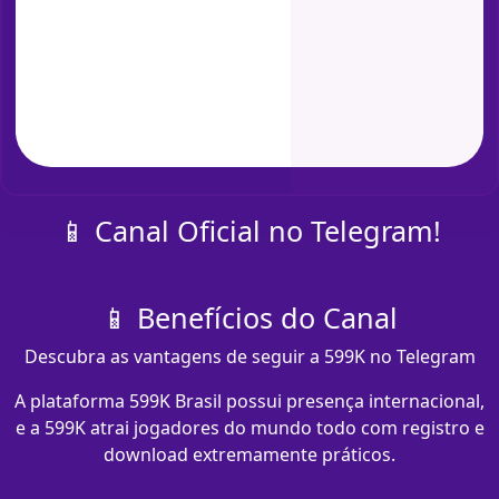
📱 Canal Oficial no Telegram!
📱 Benefícios do Canal
Descubra as vantagens de seguir a 599K no Telegram
A plataforma 599K Brasil possui presença internacional,
e a 599K atrai jogadores do mundo todo com registro e
download extremamente práticos.