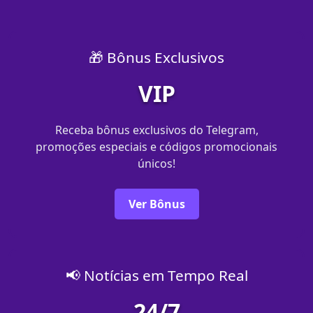
🎁 Bônus Exclusivos
VIP
Receba bônus exclusivos do Telegram,
promoções especiais e códigos promocionais
únicos!
Ver Bônus
📢 Notícias em Tempo Real
24/7