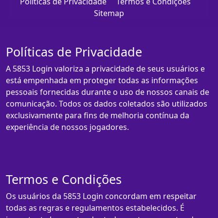
Políticas de Privacidade
Termos e Condições
Sitemap
Políticas de Privacidade
A 5853 Login valoriza a privacidade de seus usuários e
está empenhada em proteger todas as informações
pessoais fornecidas durante o uso de nossos canais de
comunicação. Todos os dados coletados são utilizados
exclusivamente para fins de melhoria contínua da
experiência de nossos jogadores.
Termos e Condições
Os usuários da 5853 Login concordam em respeitar
todas as regras e regulamentos estabelecidos. É