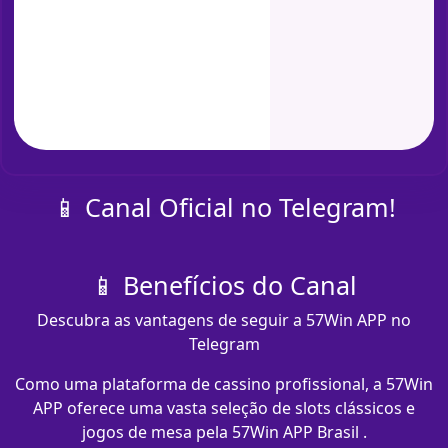
📱 Canal Oficial no Telegram!
📱 Benefícios do Canal
Descubra as vantagens de seguir a 57Win APP no
Telegram
Como uma plataforma de cassino profissional, a 57Win
APP oferece uma vasta seleção de slots clássicos e
jogos de mesa pela 57Win APP Brasil .