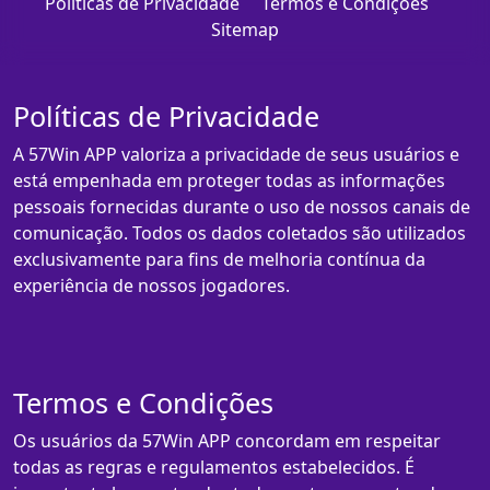
Políticas de Privacidade
Termos e Condições
Sitemap
Políticas de Privacidade
A 57Win APP valoriza a privacidade de seus usuários e
está empenhada em proteger todas as informações
pessoais fornecidas durante o uso de nossos canais de
comunicação. Todos os dados coletados são utilizados
exclusivamente para fins de melhoria contínua da
experiência de nossos jogadores.
Termos e Condições
Os usuários da 57Win APP concordam em respeitar
todas as regras e regulamentos estabelecidos. É