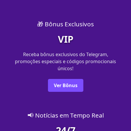
🎁 Bônus Exclusivos
VIP
Receba bônus exclusivos do Telegram,
promoções especiais e códigos promocionais
únicos!
Ver Bônus
📢 Notícias em Tempo Real
24/7