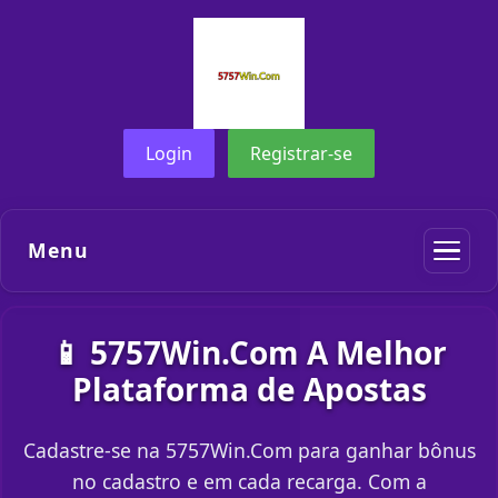
Login
Registrar-se
Menu
📱 5757Win.Com A Melhor
Plataforma de Apostas
Cadastre-se na 5757Win.Com para ganhar bônus
no cadastro e em cada recarga. Com a